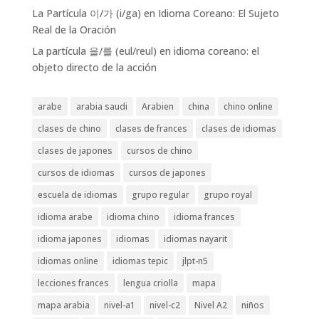
La Partícula 이/가 (i/ga) en Idioma Coreano: El Sujeto
Real de la Oración
La partícula 을/를 (eul/reul) en idioma coreano: el
objeto directo de la acción
arabe
arabia saudi
Arabien
china
chino online
clases de chino
clases de frances
clases de idiomas
clases de japones
cursos de chino
cursos de idiomas
cursos de japones
escuela de idiomas
grupo regular
grupo royal
idioma arabe
idioma chino
idioma frances
idioma japones
idiomas
idiomas nayarit
idiomas online
idiomas tepic
jlpt-n5
lecciones frances
lengua criolla
mapa
mapa arabia
nivel-a1
nivel-c2
Nivel A2
niños