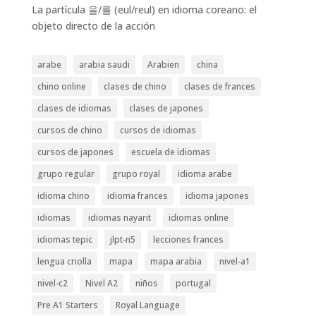
La partícula 을/를 (eul/reul) en idioma coreano: el
objeto directo de la acción
arabe
arabia saudi
Arabien
china
chino online
clases de chino
clases de frances
clases de idiomas
clases de japones
cursos de chino
cursos de idiomas
cursos de japones
escuela de idiomas
grupo regular
grupo royal
idioma arabe
idioma chino
idioma frances
idioma japones
idiomas
idiomas nayarit
idiomas online
idiomas tepic
jlpt-n5
lecciones frances
lengua criolla
mapa
mapa arabia
nivel-a1
nivel-c2
Nivel A2
niños
portugal
Pre A1 Starters
Royal Language