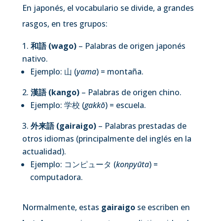
En japonés, el vocabulario se divide, a grandes
rasgos, en tres grupos:
和語 (wago)
– Palabras de origen japonés
nativo.
Ejemplo: 山 (
yama
) = montaña.
漢語 (kango)
– Palabras de origen chino.
Ejemplo: 学校 (
gakkō
) = escuela.
外来語 (gairaigo)
– Palabras prestadas de
otros idiomas (principalmente del inglés en la
actualidad).
Ejemplo: コンピュータ (
konpyūta
) =
computadora.
Normalmente, estas
gairaigo
se escriben en