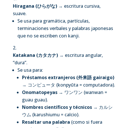
Hiragana (ひらがな)
→ escritura cursiva,
suave.
Se usa para gramática, partículas,
terminaciones verbales y palabras japonesas
que no se escriben con kanji.
Katakana (カタカナ)
→ escritura angular,
“dura”.
Se usa para:
Préstamos extranjeros (外来語 gairaigo)
→ コンピュータ (konpyūta = computadora).
Onomatopeyas
→ ワンワン (wanwan =
guau guau).
Nombres científicos y técnicos
→ カルシ
ウム (karushiumu = calcio).
Resaltar una palabra
(como si fuera