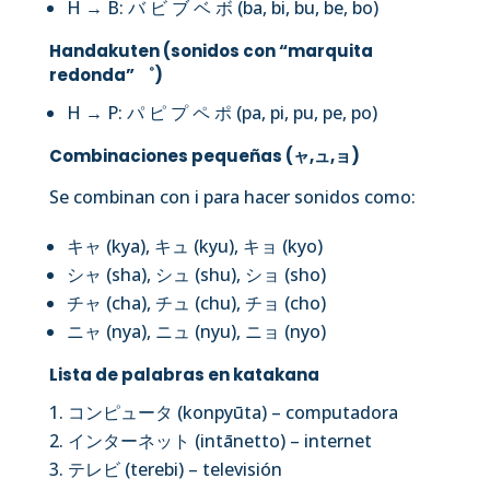
H → B: バ ビ ブ ベ ボ (ba, bi, bu, be, bo)
Handakuten (sonidos con “marquita
redonda” ゜)
H → P: パ ピ プ ペ ポ (pa, pi, pu, pe, po)
Combinaciones pequeñas (ャ,ュ,ョ)
Se combinan con i para hacer sonidos como:
キャ (kya), キュ (kyu), キョ (kyo)
シャ (sha), シュ (shu), ショ (sho)
チャ (cha), チュ (chu), チョ (cho)
ニャ (nya), ニュ (nyu), ニョ (nyo)
Lista de palabras en katakana
コンピュータ (konpyūta) – computadora
インターネット (intānetto) – internet
テレビ (terebi) – televisión