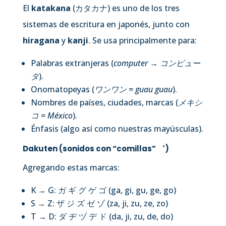
El
katakana
(カタカナ) es uno de los tres
sistemas de escritura en japonés, junto con
hiragana
y
kanji
. Se usa principalmente para:
Palabras extranjeras (
computer → コンピュー
タ
).
Onomatopeyas (
ワンワン = guau guau
).
Nombres de países, ciudades, marcas (
メキシ
コ = México
).
Énfasis (algo así como nuestras mayúsculas).
Dakuten (sonidos con “comillas” ゛)
Agregando estas marcas:
K → G: ガ ギ グ ゲ ゴ (ga, gi, gu, ge, go)
S → Z: ザ ジ ズ ゼ ゾ (za, ji, zu, ze, zo)
T → D: ダ ヂ ヅ デ ド (da, ji, zu, de, do)