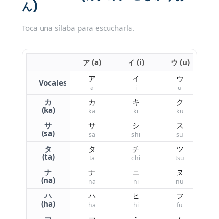
ん)
Toca una sílaba para escucharla.
ア (a)
イ (i)
ウ (u)
エ
ア
イ
ウ
Vocales
a
i
u
カ
カ
キ
ク
(ka)
ka
ki
ku
サ
サ
シ
ス
(sa)
sa
shi
su
タ
タ
チ
ツ
(ta)
ta
chi
tsu
ナ
ナ
ニ
ヌ
(na)
na
ni
nu
ハ
ハ
ヒ
フ
(ha)
ha
hi
fu