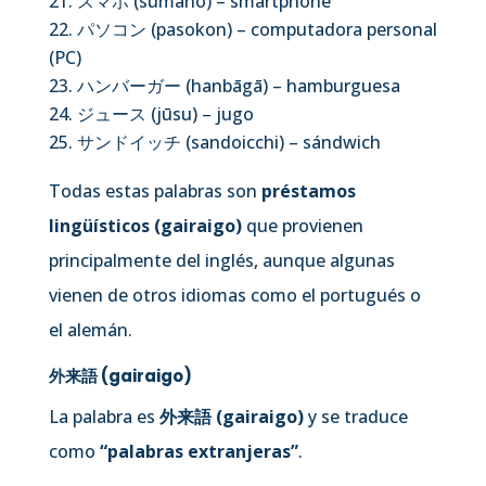
スマホ (sumaho) – smartphone
パソコン (pasokon) – computadora personal
(PC)
ハンバーガー (hanbāgā) – hamburguesa
ジュース (jūsu) – jugo
サンドイッチ (sandoicchi) – sándwich
Todas estas palabras son
préstamos
lingüísticos (gairaigo)
que provienen
principalmente del inglés, aunque algunas
vienen de otros idiomas como el portugués o
el alemán.
外来語 (gairaigo)
La palabra es
外来語 (gairaigo)
y se traduce
como
“palabras extranjeras”
.