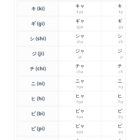
キャ
キュ
キ (ki)
kya
kyu
ギャ
ギュ
ギ (gi)
gya
gyu
シャ
シュ
シ (shi)
sha
shu
ジャ
ジュ
ジ (ji)
ja
ju
チャ
チュ
チ (chi)
cha
chu
ニャ
ニュ
ニ (ni)
nya
nyu
ヒャ
ヒュ
ヒ (hi)
hya
hyu
ビャ
ビュ
ビ (bi)
bya
byu
ピャ
ピュ
ピ (pi)
pya
pyu