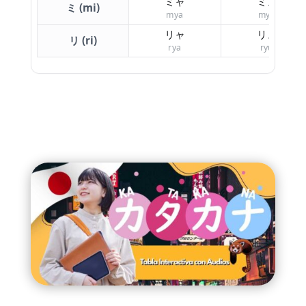
ミャ
ミュ
ミ (mi)
mya
myu
リャ
リュ
リ (ri)
rya
ryu