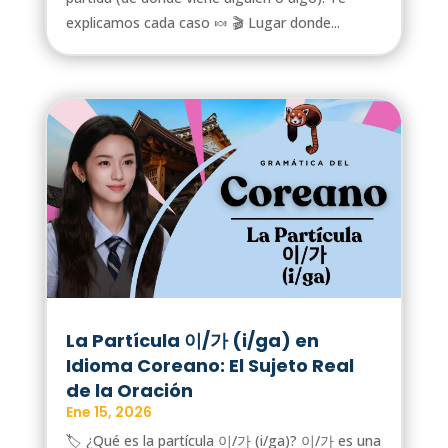
explicamos cada caso 🍬 🎬 Lugar donde...
La Partícula 이/가 (i/ga) en
Idioma Coreano: El Sujeto Real
de la Oración
Ene 15, 2026
🏷️ ¿Qué es la partícula 이/가 (i/ga)? 이/가 es una