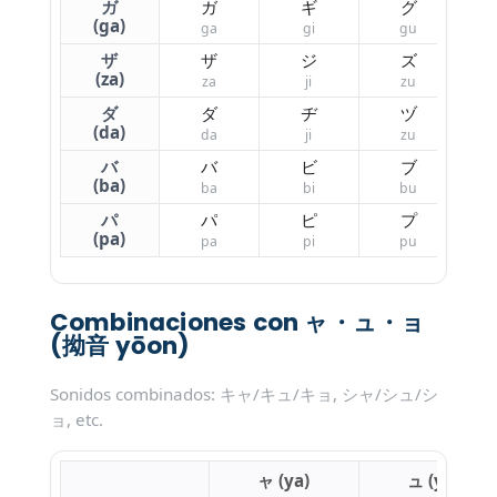
ガ
ガ
ギ
グ
(ga)
ga
gi
gu
ザ
ザ
ジ
ズ
(za)
za
ji
zu
ダ
ダ
ヂ
ヅ
(da)
da
ji
zu
バ
バ
ビ
ブ
(ba)
ba
bi
bu
パ
パ
ピ
プ
(pa)
pa
pi
pu
Combinaciones con ャ・ュ・ョ
(拗音 yōon)
Sonidos combinados: キャ/キュ/キョ, シャ/シュ/シ
ョ, etc.
ャ (ya)
ュ (yu)