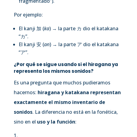
fragmentado”).
Por ejemplo:
El kanji 加 (
ka
) → la parte カ dio el katakana
“カ”.
El kanji 安 (
an
) → la parte ア dio el katakana
“ア”.
¿Por qué se sigue usando si el hiragana ya
representa los mismos sonidos?
Es una pregunta que muchos pudieramos
hacernos:
hiragana y katakana representan
exactamente el mismo inventario de
sonidos
. La diferencia no está en la fonética,
sino en el
uso y la función
: