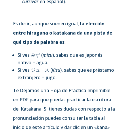
cursivas
en español).
Es decir, aunque suenen igual,
la elección
entre hiragana o katakana da una pista de
qué tipo de palabra es
.
Si ves みず (
mizu
), sabes que es japonés
nativo = agua.
Si ves ジュース (
jūsu
), sabes que es préstamo
extranjero = jugo.
Te Dejamos una Hoja de Práctica Imprimible
en PDF para que puedas practicar la escritura
del Katakana. Si tienes dudas con respecto a la
pronunciación puedes consultar la tabla al
inicio de este artículo y dar clic en un «kana»