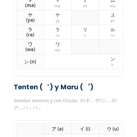
マ
マ
ミ
ム
(ma)
ma
mi
mu
ヤ
ヤ
ユ
(ya)
ya
yu
ラ
ラ
リ
ル
(ra)
ra
ri
ru
ワ
ワ
(wa)
wa
ン
ン (n)
n
Tenten (゛) y Maru (゜)
Sonidos sonoros y con círculo: ガ/ギ… ザ/ジ… ダ/
ヂ… バ… パ…
ア (a)
イ (i)
ウ (u)
エ