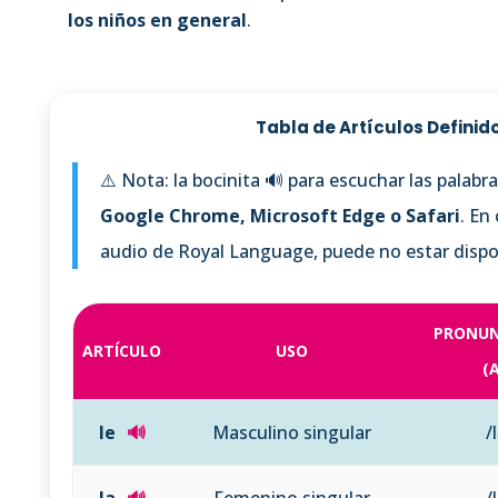
los niños en general
.
Tabla de Artículos Definid
⚠️ Nota: la bocinita 🔊 para escuchar las palab
Google Chrome, Microsoft Edge o Safari
. En
audio de Royal Language, puede no estar dispon
PRONUN
ARTÍCULO
USO
(A
le
🔊
Masculino singular
/
la
🔊
Femenino singular
/