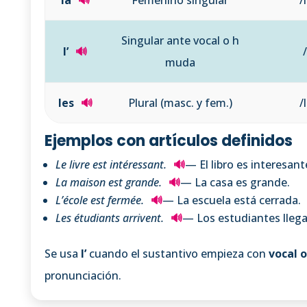
Singular ante vocal o h
l’
🔊
/
muda
les
🔊
Plural (masc. y fem.)
/
Ejemplos con artículos definidos
Le livre est intéressant.
🔊
— El libro es interesant
La maison est grande.
🔊
— La casa es grande.
L’école est fermée.
🔊
— La escuela está cerrada.
Les étudiants arrivent.
🔊
— Los estudiantes llega
Se usa
l’
cuando el sustantivo empieza con
vocal 
pronunciación.