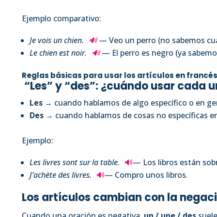
Ejemplo comparativo:
Je vois un chien.
🔊
— Veo un perro (no sabemos cuá
Le chien est noir.
🔊
— El perro es negro (ya sabemo
Reglas básicas para usar los artículos en francé
“Les” y “des”: ¿cuándo usar cada 
Les
→ cuando hablamos de algo específico o en ge
Des
→ cuando hablamos de cosas no específicas en
Ejemplo:
Les livres sont sur la table.
🔊
— Los libros están sob
J’achète des livres.
🔊
— Compro unos libros.
Los artículos cambian con la negac
Cuando una oración es negativa,
un / une / des
suele