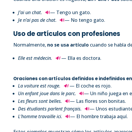
J’ai un chat.
🔊
— Tengo un gato.
Je n’ai pas de chat.
🔊
— No tengo gato.
Uso de artículos con profesiones
Normalmente,
no se usa artículo
cuando se habla de
Elle est médecin.
🔊
— Ella es doctora.
Oraciones con artículos definidos e indefinidos e
La voiture est rouge.
🔊
— El coche es rojo.
Un enfant joue dans le parc.
🔊
— Un niño juega en e
Les fleurs sont belles.
🔊
— Las flores son bonitas.
Des étudiants parlent français.
🔊
— Unos estudiante
L’homme travaille ici.
🔊
— El hombre trabaja aquí.
Estos ejemplos muestran cómo los artículos aparece