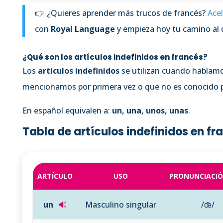
👉 ¿Quieres aprender más trucos de francés?
Acel
con
Royal Language
y empieza hoy tu camino al 
¿Qué son los artículos indefinidos en francés?
Los
artículos indefinidos
se utilizan cuando hablam
mencionamos por primera vez o que no es conocido po
En español equivalen a:
un, una, unos, unas
.
Tabla de artículos indefinidos en fr
ARTÍCULO
USO
PRONUNCIACIÓN
un
🔊
Masculino singular
/œ̃/