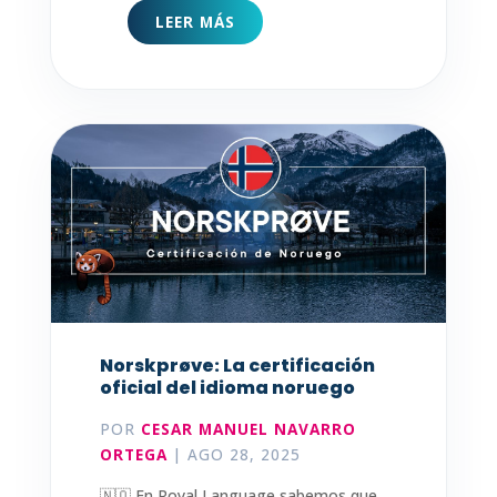
LEER MÁS
Norskprøve: La certificación
oficial del idioma noruego
POR
CESAR MANUEL NAVARRO
ORTEGA
|
AGO 28, 2025
🇳🇴 En Royal Language sabemos que