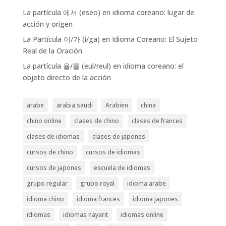
La partícula 에서 (eseo) en idioma coreano: lugar de
acción y origen
La Partícula 이/가 (i/ga) en Idioma Coreano: El Sujeto
Real de la Oración
La partícula 을/를 (eul/reul) en idioma coreano: el
objeto directo de la acción
arabe
arabia saudi
Arabien
china
chino online
clases de chino
clases de frances
clases de idiomas
clases de japones
cursos de chino
cursos de idiomas
cursos de japones
escuela de idiomas
grupo regular
grupo royal
idioma arabe
idioma chino
idioma frances
idioma japones
idiomas
idiomas nayarit
idiomas online