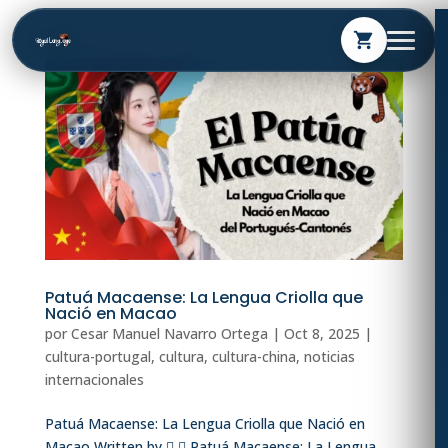
shopping_cart
Patuá Macaense: La Lengua Criolla que
Nació en Macao
por
Cesar Manuel Navarro Ortega
|
Oct 8, 2025
|
cultura-portugal
,
cultura
,
cultura-china
,
noticias
internacionales
Patuá Macaense: La Lengua Criolla que Nació en
Macao Written by   Patuá Macaense: La Lengua