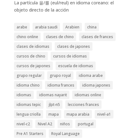
La partícula 을/를 (eul/reul) en idioma coreano: el
objeto directo de la acción
arabe
arabia saudi
Arabien
china
chino online
clases de chino
clases de frances
clases de idiomas
clases de japones
cursos de chino
cursos de idiomas
cursos de japones
escuela de idiomas
grupo regular
grupo royal
idioma arabe
idioma chino
idioma frances
idioma japones
idiomas
idiomas nayarit
idiomas online
idiomas tepic
jlpt-n5
lecciones frances
lengua criolla
mapa
mapa arabia
nivel-a1
nivel-c2
Nivel A2
niños
portugal
Pre A1 Starters
Royal Language