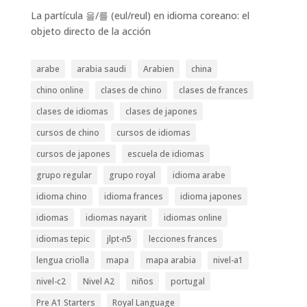
La partícula 을/를 (eul/reul) en idioma coreano: el
objeto directo de la acción
arabe
arabia saudi
Arabien
china
chino online
clases de chino
clases de frances
clases de idiomas
clases de japones
cursos de chino
cursos de idiomas
cursos de japones
escuela de idiomas
grupo regular
grupo royal
idioma arabe
idioma chino
idioma frances
idioma japones
idiomas
idiomas nayarit
idiomas online
idiomas tepic
jlpt-n5
lecciones frances
lengua criolla
mapa
mapa arabia
nivel-a1
nivel-c2
Nivel A2
niños
portugal
Pre A1 Starters
Royal Language