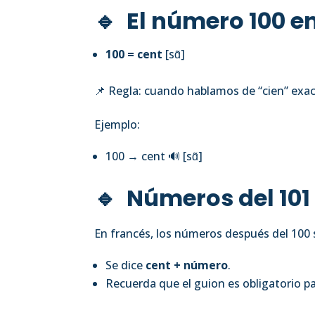
🔹 El número 100 e
100 = cent
[sɑ̃]
📌 Regla: cuando hablamos de “cien” ex
Ejemplo:
100 → cent
🔊
[sɑ̃]
🔹 Números del 101 
En francés, los números después del 100
Se dice
cent + número
.
Recuerda que el guion es obligatorio p