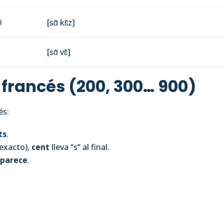

[sɑ̃ kɛ̃z]
[sɑ̃ vɛ̃]
 francés (200, 300… 900)
és:
ts
.
exacto),
cent
lleva “s” al final.
aparece
.