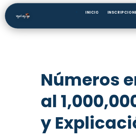
INICIO
INSCRIPCION
Números en
al 1,000,0
y Explicac