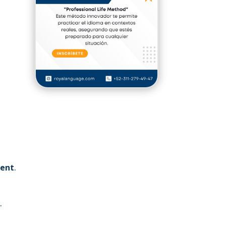
cent
.
.