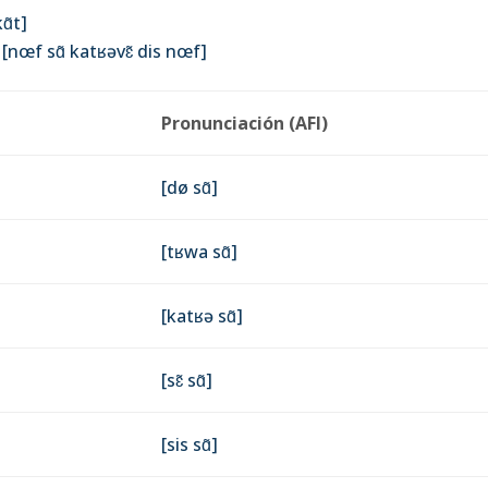
ɑ̃t]
nœf sɑ̃ katʁəvɛ̃ dis nœf]
Pronunciación (AFI)
[dø sɑ̃]
[tʁwa sɑ̃]
[katʁə sɑ̃]
[sɛ̃ sɑ̃]
[sis sɑ̃]