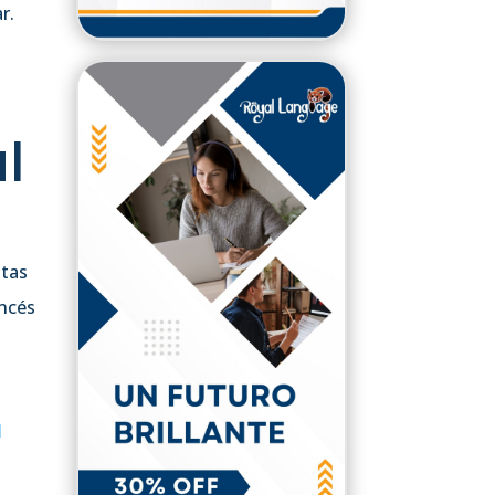
r.
l
ntas
ancés
l