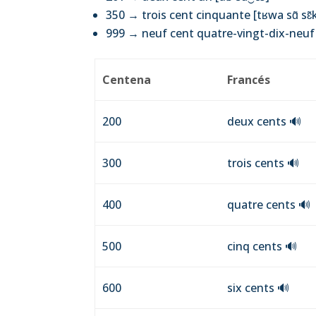
350 → trois cent cinquante [tʁwa sɑ̃ sɛ̃k
999 → neuf cent quatre-vingt-dix-neuf [
Centena
Francés
200
deux cents
🔊
300
trois cents
🔊
400
quatre cents
🔊
500
cinq cents
🔊
600
six cents
🔊