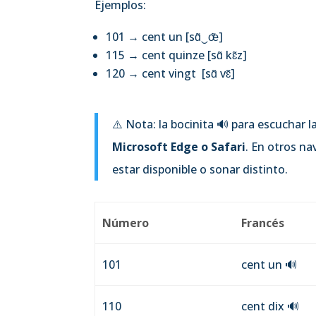
Ejemplos:
101 → cent un [sɑ̃‿œ̃]
115 → cent quinze [sɑ̃ kɛ̃z]
120 → cent vingt [sɑ̃ vɛ̃]
⚠️ Nota: la bocinita 🔊 para escuchar 
Microsoft Edge o Safari
. En otros n
estar disponible o sonar distinto.
Número
Francés
101
cent un
🔊
110
cent dix
🔊