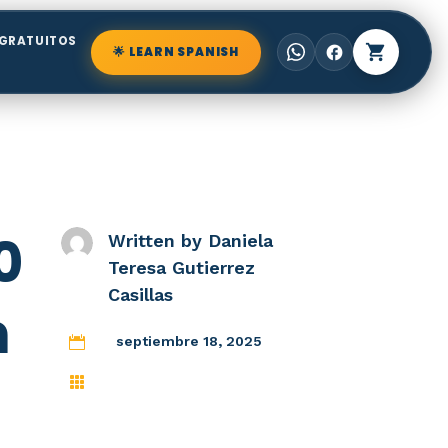
GRATUITOS
shopping_cart
facebook
🌟 LEARN SPANISH
0
Written by
Daniela
Teresa Gutierrez
Casillas
n
septiembre 18, 2025

