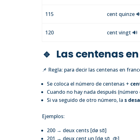
115
cent quinze

120
cent vingt
🔊
🔹 Las centenas en
📌 Regla: para decir las centenas en franc
Se coloca el número de centenas +
cen
Cuando no hay nada después (número 
Si va seguido de otro número, la
s des
Ejemplos:
200 → deux cents [dø sɑ̃]
201 → deux cent un [dø sɑ̃‿œ̃]