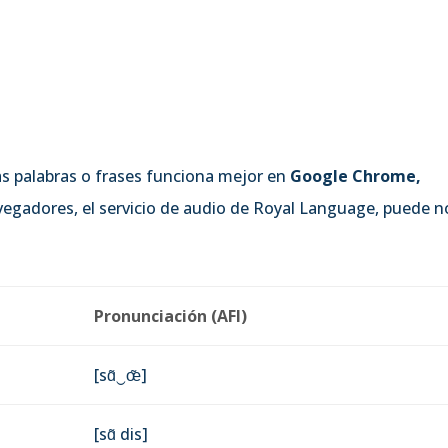
las palabras o frases funciona mejor en
Google Chrome,
avegadores, el servicio de audio de Royal Language, puede n
Pronunciación (AFI)
[sɑ̃‿œ̃]
[sɑ̃ dis]