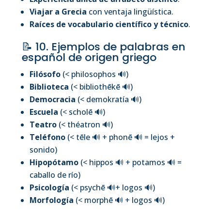
Viajar a Grecia
con ventaja lingüística.
Raíces de vocabulario científico y técnico
.
📝 10. Ejemplos de palabras en
español de origen griego
Filósofo
(< philosophos
🔊
)
Biblioteca
(< bibliothēkē
🔊
)
Democracia
(< demokratía
🔊
)
Escuela
(< scholē
🔊
)
Teatro
(< théatron
🔊
)
Teléfono
(< tēle
🔊
+ phonē
🔊
= lejos +
sonido)
Hipopótamo
(< hippos
🔊
+ potamos
🔊
=
caballo de río)
Psicología
(< psychē
🔊
+ logos
🔊
)
Morfología
(< morphē
🔊
+ logos
🔊
)