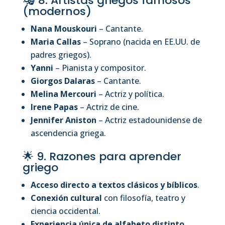
🎭 8. Artistas griegos famosos
(modernos)
Nana Mouskouri
– Cantante.
Maria Callas
– Soprano (nacida en EE.UU. de
padres griegos).
Yanni
– Pianista y compositor.
Giorgos Dalaras
– Cantante.
Melina Mercouri
– Actriz y política.
Irene Papas
– Actriz de cine.
Jennifer Aniston
– Actriz estadounidense de
ascendencia griega.
🌟 9. Razones para aprender
griego
Acceso directo a textos clásicos y bíblicos
.
Conexión cultural
con filosofía, teatro y
ciencia occidental.
Experiencia única de alfabeto distinto
.