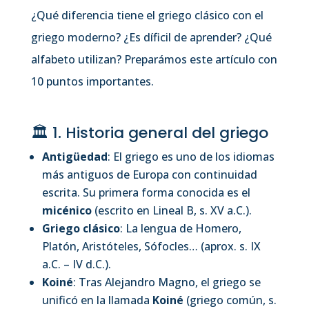
¿Qué diferencia tiene el griego clásico con el
griego moderno? ¿Es díficil de aprender? ¿Qué
alfabeto utilizan? Preparámos este artículo con
10 puntos importantes.
🏛 1. Historia general del griego
Antigüedad
: El griego es uno de los idiomas
más antiguos de Europa con continuidad
escrita. Su primera forma conocida es el
micénico
(escrito en Lineal B, s. XV a.C.).
Griego clásico
: La lengua de Homero,
Platón, Aristóteles, Sófocles… (aprox. s. IX
a.C. – IV d.C.).
Koiné
: Tras Alejandro Magno, el griego se
unificó en la llamada
Koiné
(griego común, s.