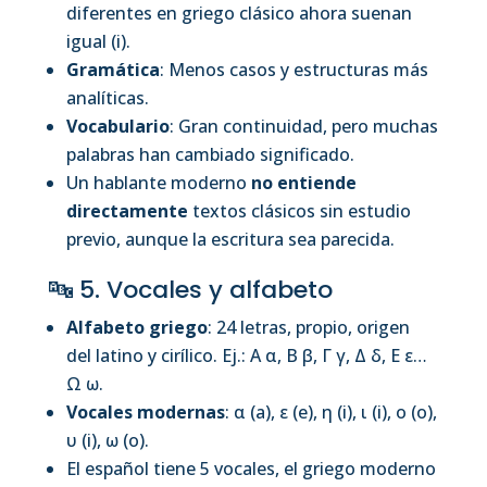
diferentes en griego clásico ahora suenan
igual (i).
Gramática
: Menos casos y estructuras más
analíticas.
Vocabulario
: Gran continuidad, pero muchas
palabras han cambiado significado.
Un hablante moderno
no entiende
directamente
textos clásicos sin estudio
previo, aunque la escritura sea parecida.
🔤 5. Vocales y alfabeto
Alfabeto griego
: 24 letras, propio, origen
del latino y cirílico. Ej.: Α α, Β β, Γ γ, Δ δ, Ε ε…
Ω ω.
Vocales modernas
: α (a), ε (e), η (i), ι (i), ο (o),
υ (i), ω (o).
El español tiene 5 vocales, el griego moderno