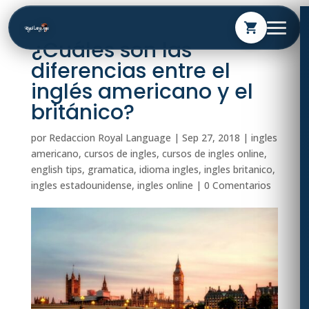
shopping_cart
¿Cuáles son las
diferencias entre el
inglés americano y el
británico?
por
Redaccion Royal Language
|
Sep 27, 2018
|
ingles
americano
,
cursos de ingles
,
cursos de ingles online
,
english tips
,
gramatica
,
idioma ingles
,
ingles britanico
,
ingles estadounidense
,
ingles online
|
0 Comentarios