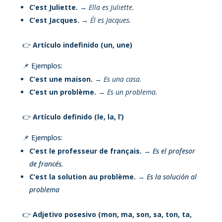
C’est Juliette.
→
Ella es Juliette.
C’est Jacques.
→
Él es Jacques.
👉
Artículo indefinido (un, une)
📌 Ejemplos:
C’est une maison.
→
Es una casa.
C’est un problème.
→
Es un problema.
👉
Artículo definido (le, la, l’)
📌 Ejemplos:
C’est le professeur de français.
→
Es el profesor
de francés.
C’est la solution au problème.
→
Es la solución al
problema
👉
Adjetivo posesivo (mon, ma, son, sa, ton, ta,