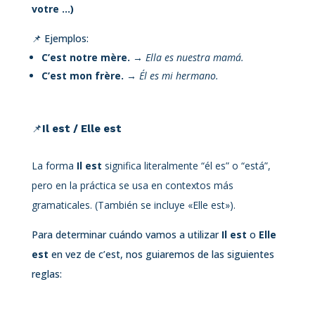
votre …)
📌 Ejemplos:
C’est notre mère.
→
Ella es nuestra mamá.
C’est mon frère.
→
Él es mi hermano.
📌
Il est / Elle est
La forma
Il est
significa literalmente “él es” o “está”,
pero en la práctica se usa en contextos más
gramaticales. (También se incluye «Elle est»).
Para determinar cuándo vamos a utilizar
Il est
o
Elle
est
en vez de c’est, nos guiaremos de las siguientes
reglas: