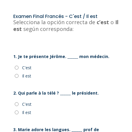
Examen Final Francés - C'est / Il est
Selecciona la opción correcta de
c’est
o
Il
est
según corresponda:
1. Je te présente Jérôme. ______ mon médecin.
C'est
Il est
2. Qui parle à la télé ? ______ le président.
C'est
Il est
3. Marie adore les langues. ______ prof de