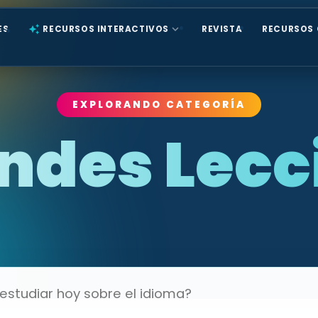
expand_more
ES
auto_awesome
RECURSOS INTERACTIVOS
REVISTA
RECURSOS 
EXPLORANDO CATEGORÍA
andes Lecc