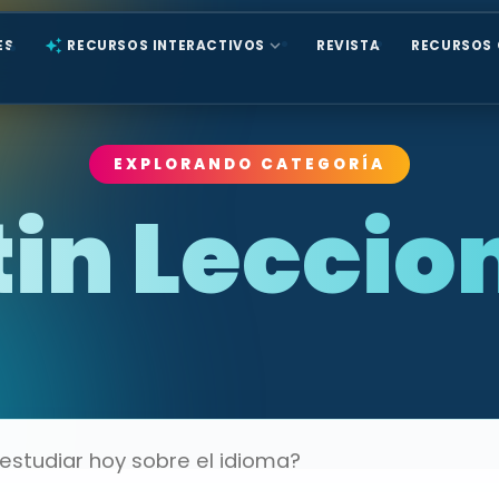
expand_more
ES
auto_awesome
RECURSOS INTERACTIVOS
REVISTA
RECURSOS 
EXPLORANDO CATEGORÍA
tin Leccio