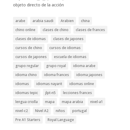
objeto directo de la acción
arabe
arabia saudi
Arabien
china
chino online
clases de chino
clases de frances
clases de idiomas
clases de japones
cursos de chino
cursos de idiomas
cursos de japones
escuela de idiomas
grupo regular
grupo royal
idioma arabe
idioma chino
idioma frances
idioma japones
idiomas
idiomas nayarit
idiomas online
idiomas tepic
jlpt-n5
lecciones frances
lengua criolla
mapa
mapa arabia
nivel-a1
nivel-c2
Nivel A2
niños
portugal
Pre A1 Starters
Royal Language