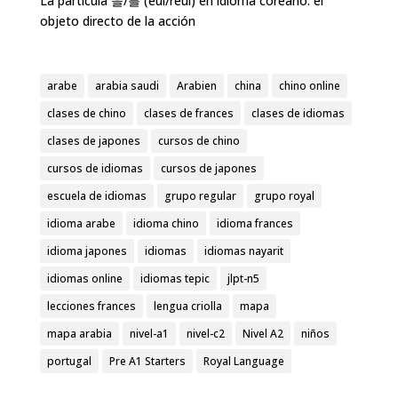
La partícula 을/를 (eul/reul) en idioma coreano: el
objeto directo de la acción
arabe
arabia saudi
Arabien
china
chino online
clases de chino
clases de frances
clases de idiomas
clases de japones
cursos de chino
cursos de idiomas
cursos de japones
escuela de idiomas
grupo regular
grupo royal
idioma arabe
idioma chino
idioma frances
idioma japones
idiomas
idiomas nayarit
idiomas online
idiomas tepic
jlpt-n5
lecciones frances
lengua criolla
mapa
mapa arabia
nivel-a1
nivel-c2
Nivel A2
niños
portugal
Pre A1 Starters
Royal Language