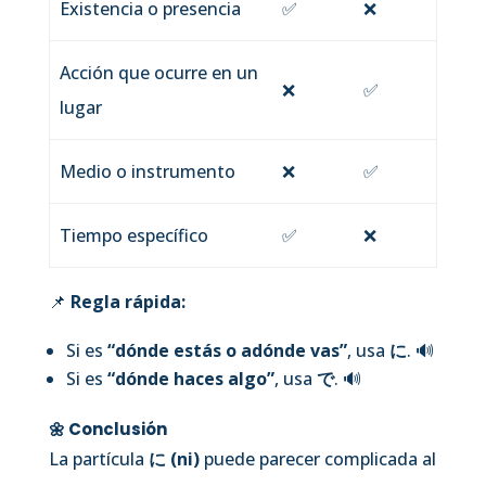
Existencia o presencia
✅
❌
Acción que ocurre en un
❌
✅
lugar
Medio o instrumento
❌
✅
Tiempo específico
✅
❌
📌
Regla rápida:
Si es
“dónde estás o adónde vas”
, usa
に
.
🔊
Si es
“dónde haces algo”
, usa
で
.
🔊
🌼 Conclusión
La partícula
に (ni)
puede parecer complicada al