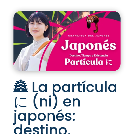
🏯 La partícula
に (ni) en
japonés:
destino,