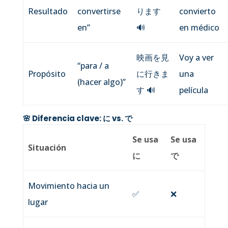
Resultado
convertirse
ります
convierto
en”
🔊
en médico
映画を見
Voy a ver
“para / a
Propósito
に行きま
una
(hacer algo)”
す
🔊
película
🌸 Diferencia clave: に vs. で
Se usa
Se usa
Situación
に
で
Movimiento hacia un
✅
❌
lugar