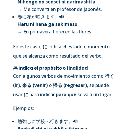
Nihongo no sensei ni narimashita
→ Me convertí en profesor de japonés.
春に花が咲きます。
🔊
Haru ni hana ga sakimasu
→ En primavera florecen las flores.
En este caso,
に
indica el estado o momento
que se alcanza como resultado del verbo.
🎮 Indica el
propósito o finalidad
Con algunos verbos de movimiento como
行く
(ir)
,
来る (venir)
o
帰る (regresar)
, se puede
usar
に
para indicar
para qué
se va a un lugar.
Ejemplos:
勉強しに学校へ行きます。
🔊
Benkyō shi ni gakkō e ikimasu