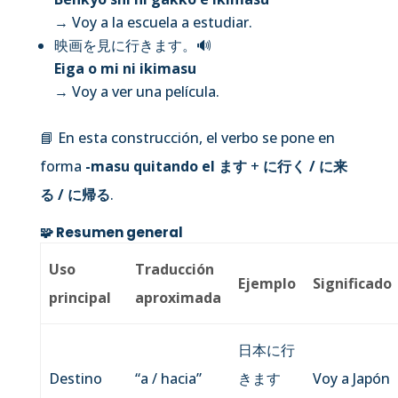
→ Voy a la escuela a estudiar.
映画を見に行きます。
🔊
Eiga o mi ni ikimasu
→ Voy a ver una película.
📘 En esta construcción, el verbo se pone en
forma
-masu quitando el ます
+
に行く / に来
る / に帰る
.
🧩 Resumen general
Uso
Traducción
Ejemplo
Significado
principal
aproximada
日本に行
Destino
“a / hacia”
きます
Voy a Japón