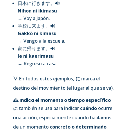
日本に行きます。
🔊
Nihon ni ikimasu
→ Voy a Japón.
学校に来ます。
🔊
Gakkō ni kimasu
→ Vengo a la escuela.
家に帰ります。
🔊
Ie ni kaerimasu
→ Regreso a casa.
💡 En todos estos ejemplos,
に
marca el
destino del movimiento (el lugar al que se va).
🕰️ Indica el
momento o tiempo específico
に
también se usa para indicar
cuándo
ocurre
una acción, especialmente cuando hablamos
de un momento
concreto o determinado
.