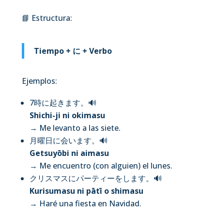
📘 Estructura:
Tiempo + に + Verbo
Ejemplos:
7時に起きます。
🔊
Shichi-ji ni okimasu
→ Me levanto a las siete.
月曜日に会います。
🔊
Getsuyōbi ni aimasu
→ Me encuentro (con alguien) el lunes.
クリスマスにパーティーをします。
🔊
Kurisumasu ni pātī o shimasu
→ Haré una fiesta en Navidad.