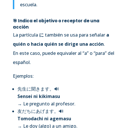
escuela.
🎯 Indica el
objetivo o receptor de una
acción
La partícula
に
también se usa para señalar
a
quién o hacia quién se dirige una acción
.
En este caso, puede equivaler al “a” o “para” del
español.
Ejemplos:
先生に聞きます。
🔊
Sensei ni kikimasu
→ Le pregunto al profesor.
友だちにあげます。
🔊
Tomodachi ni agemasu
→ Le doy (algo) a un amigo.