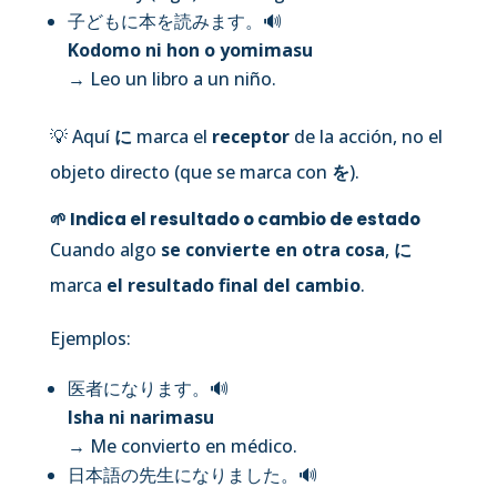
子どもに本を読みます。
🔊
Kodomo ni hon o yomimasu
→ Leo un libro a un niño.
💡 Aquí
に
marca el
receptor
de la acción, no el
objeto directo (que se marca con
を
).
🌱 Indica el
resultado o cambio de estado
Cuando algo
se convierte en otra cosa
,
に
marca
el resultado final del cambio
.
Ejemplos:
医者になります。
🔊
Isha ni narimasu
→ Me convierto en médico.
日本語の先生になりました。
🔊