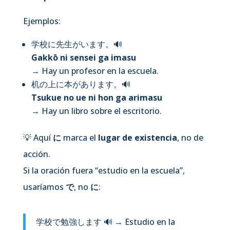
Ejemplos:
学校に先生がいます。
🔊
Gakkō ni sensei ga imasu
→ Hay un profesor en la escuela.
机の上に本があります。
🔊
Tsukue no ue ni hon ga arimasu
→ Hay un libro sobre el escritorio.
💡 Aquí
に
marca el
lugar de existencia
, no de
acción.
Si la oración fuera “estudio en la escuela”,
usaríamos
で
, no
に
:
学校で勉強します
🔊
→ Estudio en la