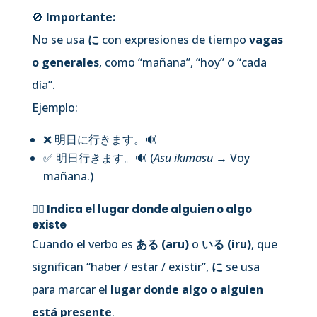
🚫
Importante:
No se usa
に
con expresiones de tiempo
vagas
o generales
, como “mañana”, “hoy” o “cada
día”.
Ejemplo:
❌ 明日に行きます。
🔊
✅ 明日行きます。
🔊
(
Asu ikimasu
→ Voy
mañana.)
🧍‍♀️ Indica el
lugar donde alguien o algo
existe
Cuando el verbo es
ある (aru)
o
いる (iru)
, que
significan “haber / estar / existir”,
に
se usa
para marcar el
lugar donde algo o alguien
está presente
.