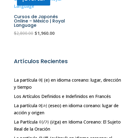
Cursos de Japonés
Online – México | Royal
Language
El
El
$
2,800.00
$
1,960.00
precio
precio
original
actual
era:
es:
Artículos Recientes
$2,800.00.
$1,960.00.
La partícula 에 (e) en idioma coreano: lugar, dirección
y tiempo
Los Artículos Definidos e Indefinidos en Francés
La partícula 에서 (eseo) en idioma coreano: lugar de
acción y origen
La Partícula 이/가 (i/ga) en Idioma Coreano: El Sujeto
Real de la Oración