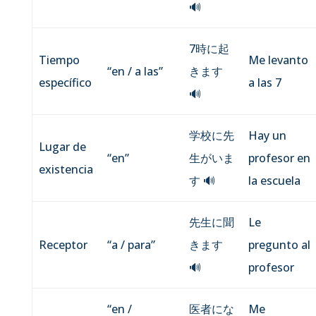
🔊
7時に起
Tiempo
Me levanto
“en / a las”
きます
específico
a las 7
🔊
学校に先
Hay un
Lugar de
“en”
生がいま
profesor en
existencia
す
🔊
la escuela
先生に聞
Le
Receptor
“a / para”
きます
pregunto al
🔊
profesor
“en /
医者にな
Me