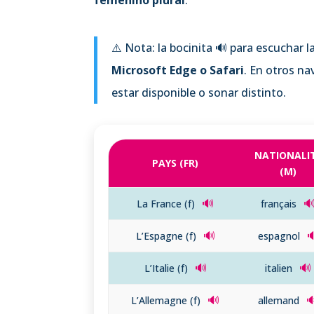
⚠️ Nota: la bocinita 🔊 para escuchar 
Microsoft Edge o Safari
. En otros n
estar disponible o sonar distinto.
NATIONALI
PAYS (FR)
(M)
🔊

La France (f)
français
🔊

L’Espagne (f)
espagnol
🔊
🔊
L’Italie (f)
italien
🔊

L’Allemagne (f)
allemand