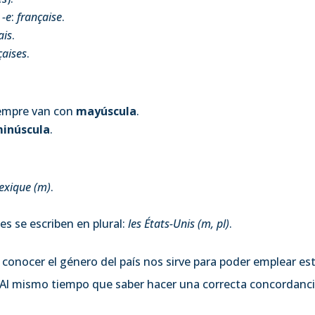
r
-e
:
française
.
ais
.
çaises
.
iempre van con
mayúscula
.
inúscula
.
exique (m)
.
es se escriben en plural:
les États-Unis (m, pl)
.
nocer el género del país nos sirve para poder emplear es
 Al mismo tiempo que saber hacer una correcta concordanc