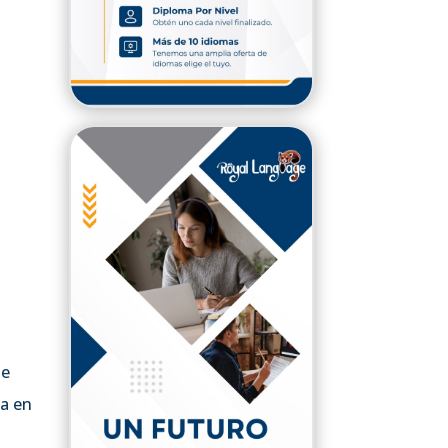
te
ia en