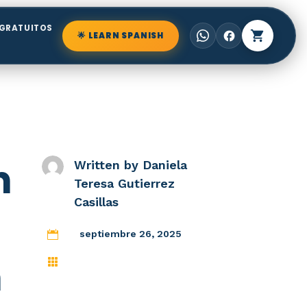
GRATUITOS
shopping_cart
facebook
🌟 LEARN SPANISH
n
Written by
Daniela
Teresa Gutierrez
Casillas
septiembre 26, 2025

n
