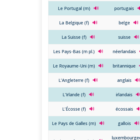
🔊

Le Portugal (m)
portugais
🔊
🔊
La Belgique (f)
belge
🔊
🔊
La Suisse (f)
suisse
🔊
Les Pays-Bas (m pl.)
néerlandais
🔊
Le Royaume-Uni (m)
britannique
🔊
🔊
L’Angleterre (f)
anglais
🔊

L’Irlande (f)
irlandais
🔊

L’Écosse (f)
écossais
🔊
🔊
Le Pays de Galles (m)
gallois
luxembourge