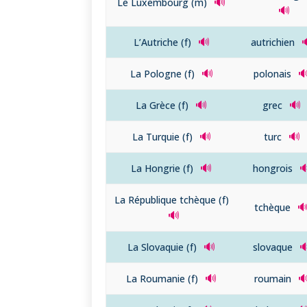
🔊
Le Luxembourg (m)
🔊
🔊
L’Autriche (f)
autrichien
🔊

La Pologne (f)
polonais
🔊
🔊
La Grèce (f)
grec
🔊
🔊
La Turquie (f)
turc
🔊

La Hongrie (f)
hongrois
La République tchèque (f)

tchèque
🔊
🔊

La Slovaquie (f)
slovaque
🔊

La Roumanie (f)
roumain