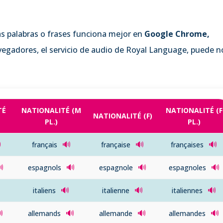
las palabras o frases funciona mejor en
Google Chrome,
avegadores, el servicio de audio de Royal Language, puede n
TÉ
NATIONALITÉ (M
NATIONALITÉ (F
NATIONALITÉ (F)
PL.)
PL.)

🔊
🔊
🔊
français
française
françaises

🔊
🔊
🔊
espagnols
espagnole
espagnoles
🔊
🔊
🔊
italiens
italienne
italiennes

🔊
🔊
🔊
allemands
allemande
allemandes