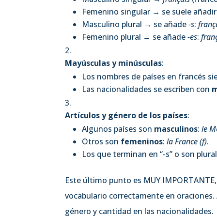
Femenino singular → se suele añadi
Masculino plural → se añade
-s
:
franç
Femenino plural → se añade
-es
:
fran
Mayúsculas y minúsculas
:
Los nombres de países en francés s
Las nacionalidades se escriben con
m
Artículos y género de los países
:
Algunos países son
masculinos
:
le M
Otros son
femeninos
:
la France (f)
.
Los que terminan en “-s” o son plural
Este último punto es MUY IMPORTANTE, co
vocabulario correctamente en oraciones.
género y cantidad en las nacionalidades.