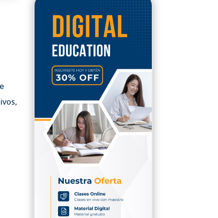
de
ivos,