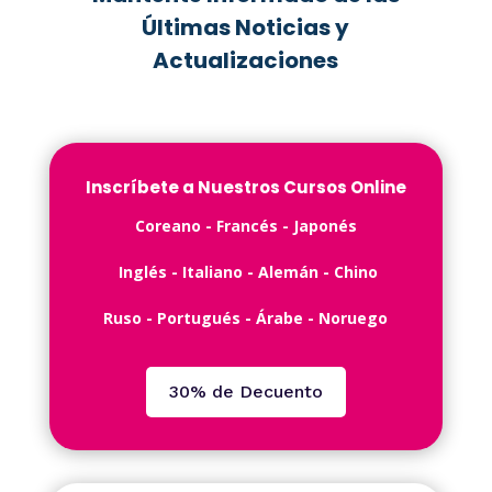
Últimas Noticias y
Actualizaciones
Inscríbete a Nuestros Cursos Online
C️oreano - ️Francés -️ Japonés
Inglés -️ Italiano - Alemán - Chino
Ruso - Portugués - Árabe - Noruego
30% de Decuento