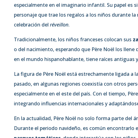
especialmente en el imaginario infantil. Su papel es si
personaje que trae los regalos a los niños durante la
celebración del
réveillon
.
Tradicionalmente, los niños franceses colocan sus
z
o del nacimiento, esperando que Père Noël los llene
en el mundo hispanohablante, tiene raíces antiguas y 
La figura de Père Noël está estrechamente ligada a la
pasado, en algunas regiones coexistía con otros per
especialmente en el este del país. Con el tiempo, Pèr
integrando influencias internacionales y adaptándose 
En la actualidad, Père Noël no solo forma parte del ám
Durante el periodo navideño, es común encontrarlo 
parques temáticos
, donde interactúa con los niños, 