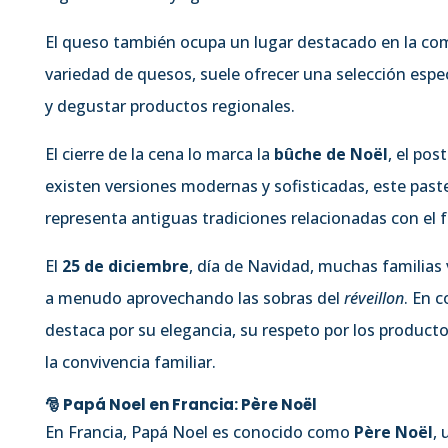
El queso también ocupa un lugar destacado en la com
variedad de quesos, suele ofrecer una selección espe
y degustar productos regionales.
El cierre de la cena lo marca la
bûche de Noël
, el po
existen versiones modernas y sofisticadas, este paste
representa antiguas tradiciones relacionadas con el f
El
25 de diciembre
, día de Navidad, muchas familias
a menudo aprovechando las sobras del
réveillon
. En 
destaca por su elegancia, su respeto por los product
la convivencia familiar.
🎅 Papá Noel en Francia: Père Noël
En Francia, Papá Noel es conocido como
Père Noël
,