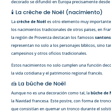
decorado se difundió en Europa precisamente desde 
🕯️ La crèche de Noël (nacimiento)
La
crèche de Noël
es otro elemento muy importante, s
los nacimientos tradicionales de otros países, en Fra
la región de Provenza destacan los famosos
santons
representan no solo a los personajes bíblicos, sino t
campesinos y otros oficios tradicionales.
Estos nacimientos no solo cumplen una función decor
la vida cotidiana y el patrimonio regional francés.
🍰 La bûche de Noël
Aunque no es una decoración como tal, la
bûche de 
la Navidad francesa. Este postre, con forma de tronc
que consistían en quemar un tronco durante el solstic