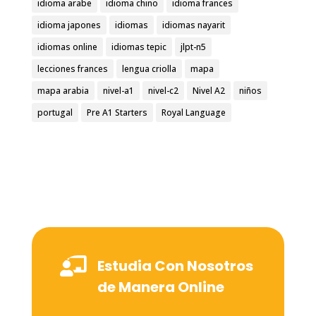
idioma arabe
idioma chino
idioma frances
idioma japones
idiomas
idiomas nayarit
idiomas online
idiomas tepic
jlpt-n5
lecciones frances
lengua criolla
mapa
mapa arabia
nivel-a1
nivel-c2
Nivel A2
niños
portugal
Pre A1 Starters
Royal Language

Estudia Con Nosotros
de Manera Online