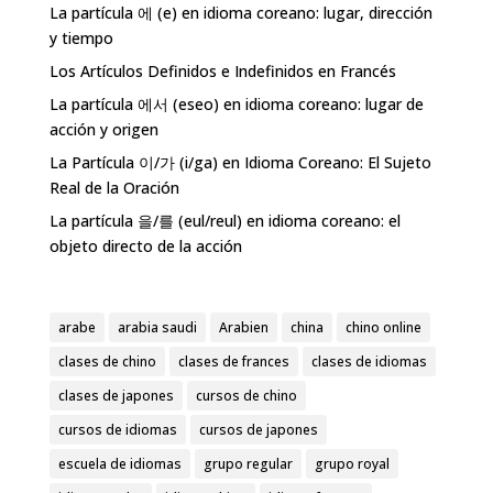
$2,800.00.
$1,960.00.
La partícula 에 (e) en idioma coreano: lugar, dirección
y tiempo
Los Artículos Definidos e Indefinidos en Francés
La partícula 에서 (eseo) en idioma coreano: lugar de
acción y origen
La Partícula 이/가 (i/ga) en Idioma Coreano: El Sujeto
Real de la Oración
La partícula 을/를 (eul/reul) en idioma coreano: el
objeto directo de la acción
arabe
arabia saudi
Arabien
china
chino online
clases de chino
clases de frances
clases de idiomas
clases de japones
cursos de chino
cursos de idiomas
cursos de japones
escuela de idiomas
grupo regular
grupo royal