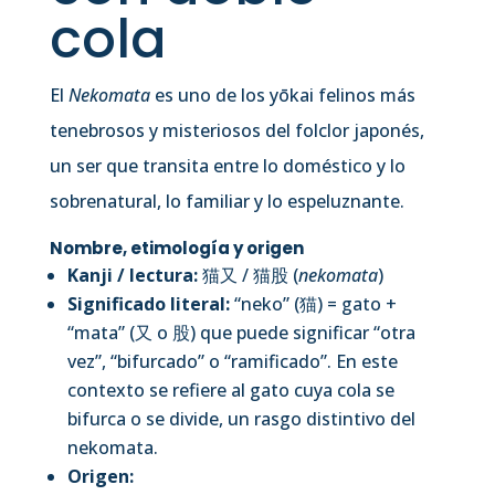
cola
El
Nekomata
es uno de los yōkai felinos más
tenebrosos y misteriosos del folclor japonés,
un ser que transita entre lo doméstico y lo
sobrenatural, lo familiar y lo espeluznante.
Nombre, etimología y origen
Kanji / lectura:
猫又 / 猫股 (
nekomata
)
Significado literal:
“neko” (猫) = gato +
“mata” (又 o 股) que puede significar “otra
vez”, “bifurcado” o “ramificado”. En este
contexto se refiere al gato cuya cola se
bifurca o se divide, un rasgo distintivo del
nekomata.
Origen: