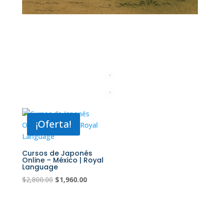
¡Oferta!
Cursos de Japonés
Online – México | Royal
Language
El
El
$
2,800.00
$
1,960.00
precio
precio
original
actual
era:
es: