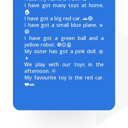
I have got many toys at home.
🏠
I have got a big red car. 🚗🔴
I have got a small blue plane. ✈️
🔵
I have got a green ball and a
yellow robot. ⚽🟡🤖
My sister has got a pink doll. 🎀
👧
We play with our toys in the
afternoon. 🌞
My favourite toy is the red car.
❤️🚗