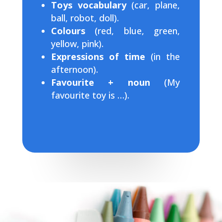
Toys vocabulary
(car, plane,
ball, robot, doll).
Colours
(red, blue, green,
yellow, pink).
Expressions of time
(in the
afternoon).
Favourite + noun
(My
favourite toy is …).