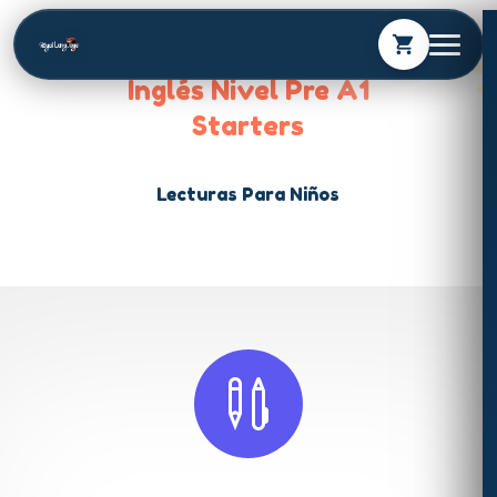
shopping_cart
Inglés Nivel Pre A1
Starters
Lecturas Para Niños
