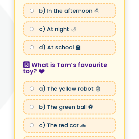
b) In the afternoon 🌞
c) At night 🌙
d) At school 🏫
5️⃣ What is Tom’s favourite
toy? ❤️
a) The yellow robot 🤖
b) The green ball ⚽
c) The red car 🚗