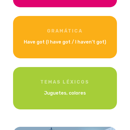
GRAMÁTICA
Have got (I have got / I haven’t got)
TEMAS LÉXICOS
Juguetes, colores