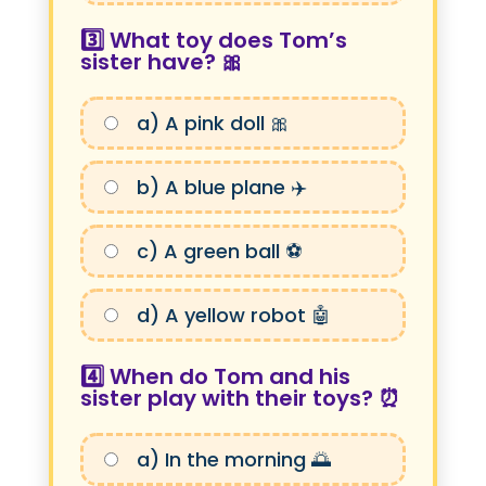
3️⃣ What toy does Tom’s
sister have? 🎀
a) A pink doll 🎀
b) A blue plane ✈️
c) A green ball ⚽
d) A yellow robot 🤖
4️⃣ When do Tom and his
sister play with their toys? ⏰
a) In the morning 🌅