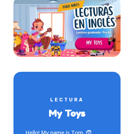
LECTURA
My Toys
Hello! My name is Tom. 🧒