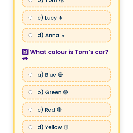
b) Tom 🧒
c) Lucy 👧
d) Anna 👧
2️⃣ What colour is Tom’s car?
🚗
a) Blue 🔵
b) Green 🟢
c) Red 🔴
d) Yellow 🟡