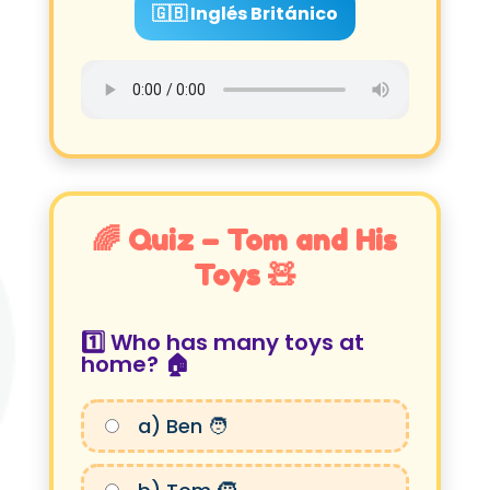
🇬🇧 Inglés Británico
🌈 Quiz – Tom and His
Toys 🧸
1️⃣ Who has many toys at
home? 🏠
a) Ben 🧑