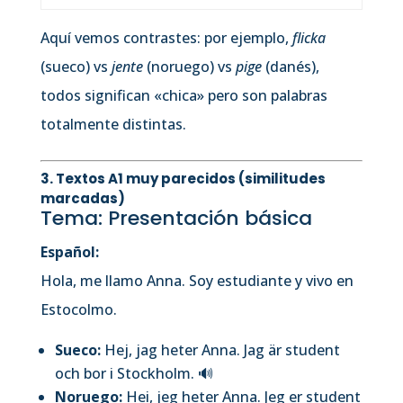
Aquí vemos contrastes: por ejemplo,
flicka
(sueco) vs
jente
(noruego) vs
pige
(danés),
todos significan «chica» pero son palabras
totalmente distintas.
3. Textos A1
muy parecidos
(similitudes
marcadas)
Tema: Presentación básica
Español:
Hola, me llamo Anna. Soy estudiante y vivo en
Estocolmo.
Sueco:
Hej, jag heter Anna. Jag är student
och bor i Stockholm.
🔊
Noruego:
Hei, jeg heter Anna. Jeg er student