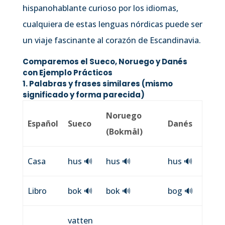
hispanohablante curioso por los idiomas,
cualquiera de estas lenguas nórdicas puede ser
un viaje fascinante al corazón de Escandinavia.
Comparemos el Sueco, Noruego y Danés
con Ejemplo Prácticos
1. Palabras y frases
similares
(mismo
significado y forma parecida)
Noruego
Español
Sueco
Danés
(Bokmål)
Casa
hus
🔊
hus
🔊
hus
🔊
Libro
bok
🔊
bok
🔊
bog
🔊
vatten