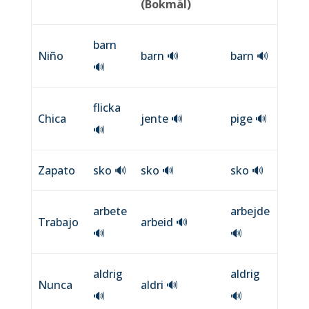
(Bokmål)
barn
Niño
barn
🔊
barn
🔊
🔊
flicka
Chica
jente
🔊
pige
🔊
🔊
Zapato
sko
🔊
sko
🔊
sko
🔊
arbete
arbejde
Trabajo
arbeid
🔊
🔊
🔊
aldrig
aldrig
Nunca
aldri
🔊
🔊
🔊