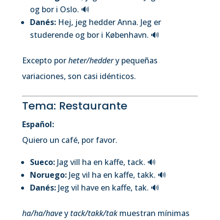
og bor i Oslo.
🔊
Danés:
Hej, jeg hedder Anna. Jeg er
studerende og bor i København.
🔊
Excepto por
heter/hedder
y pequeñas
variaciones, son casi idénticos.
Tema: Restaurante
Español:
Quiero un café, por favor.
Sueco:
Jag vill ha en kaffe, tack.
🔊
Noruego:
Jeg vil ha en kaffe, takk.
🔊
Danés:
Jeg vil have en kaffe, tak.
🔊
ha/ha/have
y
tack/takk/tak
muestran mínimas