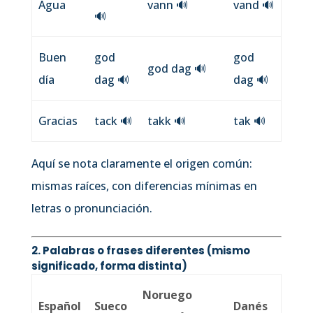
Agua
vann
🔊
vand
🔊
🔊
Buen
god
god
god dag
🔊
día
dag
🔊
dag
🔊
Gracias
tack
🔊
takk
🔊
tak
🔊
Aquí se nota claramente el origen común:
mismas raíces, con diferencias mínimas en
letras o pronunciación.
2. Palabras o frases
diferentes
(mismo
significado, forma distinta)
Noruego
Español
Sueco
Danés