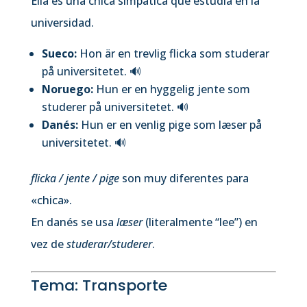
Ella es una chica simpática que estudia en la
universidad.
Sueco:
Hon är en trevlig flicka som studerar
på universitetet.
🔊
Noruego:
Hun er en hyggelig jente som
studerer på universitetet.
🔊
Danés:
Hun er en venlig pige som læser på
universitetet.
🔊
flicka / jente / pige
son muy diferentes para
«chica».
En danés se usa
læser
(literalmente “lee”) en
vez de
studerar/studerer
.
Tema: Transporte