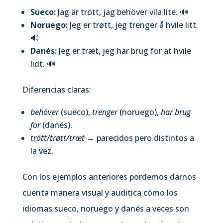
Sueco:
Jag är trött, jag behöver vila lite.
🔊
Noruego:
Jeg er trøtt, jeg trenger å hvile litt.
🔊
Danés:
Jeg er træt, jeg har brug for at hvile
lidt.
🔊
Diferencias claras:
behöver
(sueco),
trenger
(noruego),
har brug
for
(danés).
trött/trøtt/træt
→ parecidos pero distintos a
la vez.
Con los ejemplos anteriores pordemos darnos
cuenta manera visual y auditica cómo los
idiomas sueco, noruego y danés a veces son