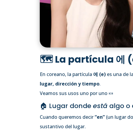
🗺️ La partícula 에 
En coreano, la partícula
에 (e)
es una de l
lugar, dirección y tiempo
.
Veamos sus usos uno por uno 🍬
🏠 Lugar donde
está
algo o 
Cuando queremos decir
“en”
(un lugar d
sustantivo del lugar.