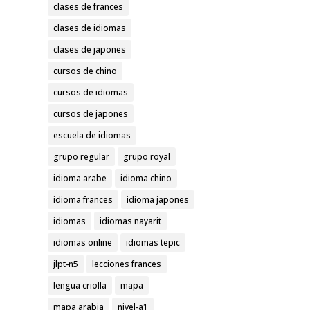
clases de frances
clases de idiomas
clases de japones
cursos de chino
cursos de idiomas
cursos de japones
escuela de idiomas
grupo regular
grupo royal
idioma arabe
idioma chino
idioma frances
idioma japones
idiomas
idiomas nayarit
idiomas online
idiomas tepic
jlpt-n5
lecciones frances
lengua criolla
mapa
mapa arabia
nivel-a1