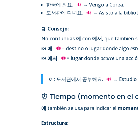
한국에 와요.
🔊
→ Vengo a Corea.
도서관에 다녀요.
🔊
→ Asisto a la biblio
📘
Consejo:
No confundas
에
con
에서
, que también s
🍬 에
🔊
= destino o lugar donde algo
est
🍬 에서
🔊
= lugar donde
ocurre
una acción
예: 도서관에서 공부해요.
🔊
→ Estudio e
⏰ Tiempo (momento en el q
에
también se usa para indicar el
moment
Estructura: