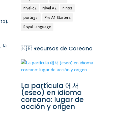
nivel-c2
Nivel A2
niños
portugal
Pre A1 Starters
to).
Royal Language
, la
🇰🇷
Recursos de Coreano
La partícula 에서
(eseo) en idioma
coreano: lugar de
acción y origen