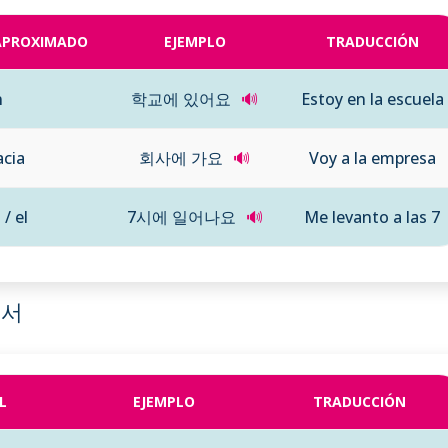
 APROXIMADO
EJEMPLO
TRADUCCIÓN
n
학교에 있어요
🔊
Estoy en la escuela
acia
회사에 가요
🔊
Voy a la empresa
 / el
7시에 일어나요
🔊
Me levanto a las 7
 에서
L
EJEMPLO
TRADUCCIÓN