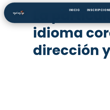
La partícul
INICIO
INSCRIPCION
idioma cor
dirección 