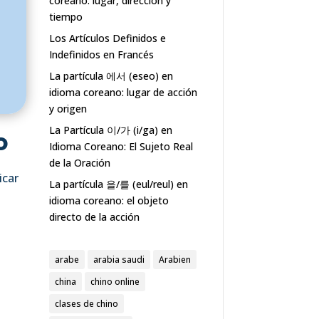
coreano: lugar, dirección y
tiempo
Los Artículos Definidos e
Indefinidos en Francés
La partícula 에서 (eseo) en
idioma coreano: lugar de acción
y origen
La Partícula 이/가 (i/ga) en
o
Idioma Coreano: El Sujeto Real
de la Oración
icar
La partícula 을/를 (eul/reul) en
idioma coreano: el objeto
directo de la acción
arabe
arabia saudi
Arabien
china
chino online
clases de chino