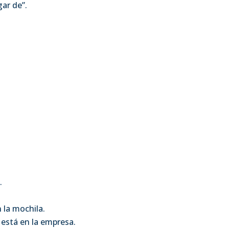
gar de”.
.
n la mochila.
está en la empresa.