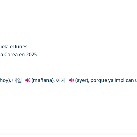
ela el lunes.
a Corea en 2025.
hoy), 내일
🔊
(mañana), 어제
🔊
(ayer), porque ya implican 