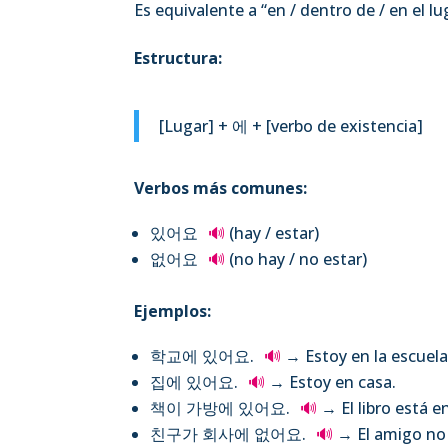
Es equivalente a “en / dentro de / en el lu
Estructura:
[Lugar] + 에 + [verbo de existencia]
Verbos más comunes:
있어요
🔊
(hay / estar)
없어요
🔊
(no hay / no estar)
Ejemplos:
학교에 있어요.
🔊
→ Estoy en la escuela
집에 있어요.
🔊
→ Estoy en casa.
책이 가방에 있어요.
🔊
→ El libro está e
친구가 회사에 없어요.
🔊
→ El amigo no 