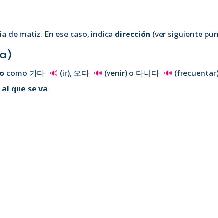
a de matiz. En ese caso, indica
dirección
(ver siguiente pun
 a)
o
como 가다
🔊
(ir), 오다
🔊
(venir) o 다니다
🔊
(frecuentar)
 al que se va
.