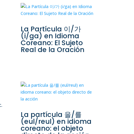
La Partícula 이/가
(i/ga) en Idioma
Coreano: El Sujeto
Real de la Oración
c.
La partícula 을/를
(eul/reul) en idioma
coreano: el objeto