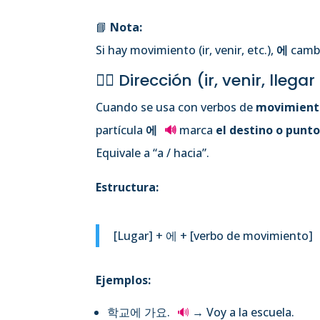
📘
Nota:
Si hay movimiento (ir, venir, etc.),
에
cambi
🚶‍♀️ Dirección (ir, venir, llegar
Cuando se usa con verbos de
movimient
partícula
에
🔊
marca
el destino o punto
Equivale a “a / hacia”.
Estructura:
[Lugar] + 에 + [verbo de movimiento]
Ejemplos:
학교에 가요.
🔊
→ Voy a la escuela.