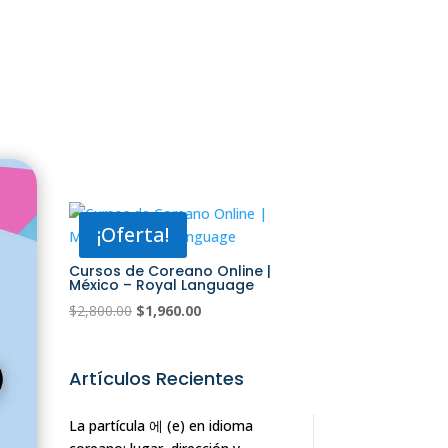
¡Oferta!
Cursos de Coreano Online |
México – Royal Language
El
El
$
2,800.00
$
1,960.00
precio
precio
original
actual
Artículos Recientes
era:
es:
$2,800.00.
$1,960.00.
La partícula 에 (e) en idioma