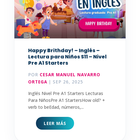
Happy Brithday! – Inglés –
Lectura para Niños S11 – Nivel
Pre A1 Starters
POR
CESAR MANUEL NAVARRO
ORTEGA
|
SEP 26, 2025
Inglés Nivel Pre A1 Starters Lecturas
Para NiñosPre A1 StartersHow old? +
verb to beEdad, números,...
LEER MÁS