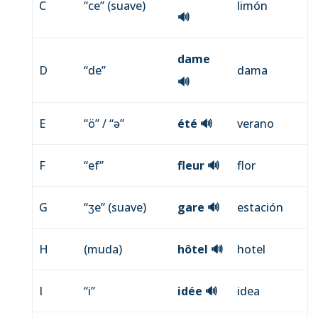
C
“ce” (suave)
limón
🔊
dame
D
“de”
dama
🔊
E
“ö” / “ə”
été
🔊
verano
F
“ef”
fleur
🔊
flor
G
“ʒe” (suave)
gare
🔊
estación
H
(muda)
hôtel
🔊
hotel
I
“i”
idée
🔊
idea