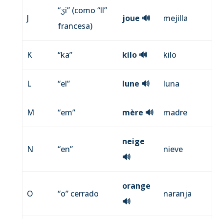
“ʒi” (como “ll”
J
joue
🔊
mejilla
francesa)
K
“ka”
kilo
🔊
kilo
L
“el”
lune
🔊
luna
M
“em”
mère
🔊
madre
neige
N
“en”
nieve
🔊
orange
O
“o” cerrado
naranja
🔊