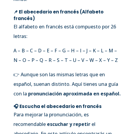
📌 El abecedario en francés (Alfabeto
francés)
El alfabeto en francés está compuesto por 26
letras:
A – B – C – D – E – F – G – H – I – J – K – L – M –
N – O – P – Q – R – S – T – U – V – W – X – Y – Z
👉 Aunque son las mismas letras que en
español, suenan distinto. Aquí tienes una guía
con la
pronunciación aproximada en español.
🎧 Escucha el abecedario en francés
Para mejorar la pronunciación, es
recomendable
escuchar y repetir
el
abecedario. En este artículo encontrarás un