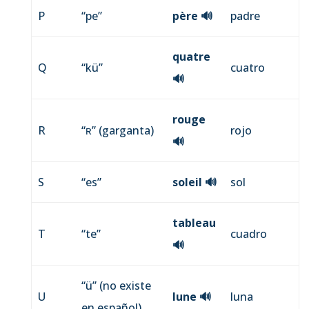
P
“pe”
père
🔊
padre
quatre
Q
“kü”
cuatro
🔊
rouge
R
“ʀ” (garganta)
rojo
🔊
S
“es”
soleil
🔊
sol
tableau
T
“te”
cuadro
🔊
“ü” (no existe
U
lune
🔊
luna
en español)