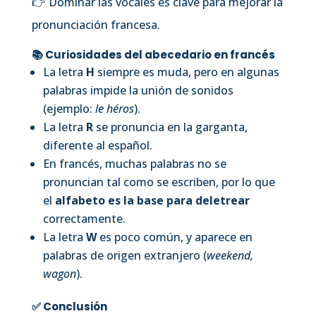
👉 Dominar las vocales es clave para mejorar la
pronunciación francesa.
📚 Curiosidades del abecedario en francés
La letra
H
siempre es muda, pero en algunas
palabras impide la unión de sonidos
(ejemplo:
le héros
).
La letra
R
se pronuncia en la garganta,
diferente al español.
En francés, muchas palabras no se
pronuncian tal como se escriben, por lo que
el
alfabeto es la base para deletrear
correctamente.
La letra
W
es poco común, y aparece en
palabras de origen extranjero (
weekend,
wagon
).
✅ Conclusión