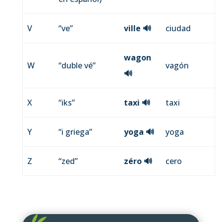
V
“ve”
ville
🔊
ciudad
wagon
W
“duble vé”
vagón
🔊
X
“iks”
taxi
🔊
taxi
Y
“i griega”
yoga
🔊
yoga
Z
“zed”
zéro
🔊
cero