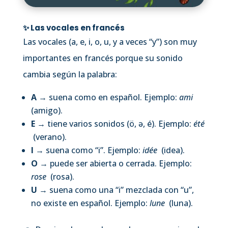
✨ Las vocales en francés
Las vocales (a, e, i, o, u, y a veces “y”) son muy
importantes en francés porque su sonido
cambia según la palabra:
A
→ suena como en español. Ejemplo:
ami
(amigo).
E
→ tiene varios sonidos (ö, ə, é). Ejemplo:
été
(verano).
I
→ suena como “i”. Ejemplo:
idée
(idea).
O
→ puede ser abierta o cerrada. Ejemplo:
rose
(rosa).
U
→ suena como una “i” mezclada con “u”,
no existe en español. Ejemplo:
lune
(luna).