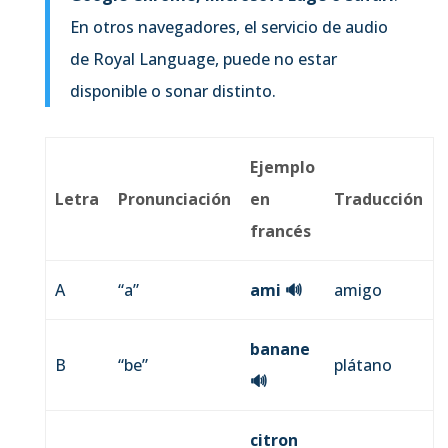
En otros navegadores, el servicio de audio
de Royal Language, puede no estar
disponible o sonar distinto.
Ejemplo
Letra
Pronunciación
en
Traducción
francés
A
“a”
ami
🔊
amigo
banane
B
“be”
plátano
🔊
citron